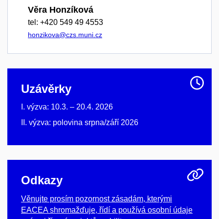
Věra Honzíková
tel: +420 549 49 4553
honzikova@czs.muni.cz
Uzávěrky
I. výzva: 10.3. – 20.4. 2026
II. výzva: polovina srpna/září 2026
Odkazy
Věnujte prosím pozornost zásadám, kterými
EACEA shromažďuje, řídí a používá osobní údaje