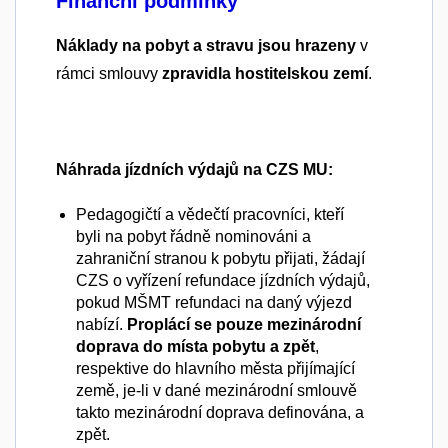
Finanční podmínky
Náklady na pobyt a stravu jsou hrazeny
v
rámci smlouvy
zpravidla hostitelskou zemí
.
Náhrada jízdních výdajů na CZS MU:
Pedagogičtí a vědečtí pracovníci, kteří
byli na pobyt řádně nominováni a
zahraniční stranou k pobytu přijati, žádají
CZS o vyřízení refundace jízdních výdajů,
pokud MŠMT refundaci na daný výjezd
nabízí.
Proplácí se pouze mezinárodní
doprava do místa pobytu a zpět
,
respektive do hlavního města přijímající
země, je-li v dané mezinárodní smlouvě
takto mezinárodní doprava definována, a
zpět.