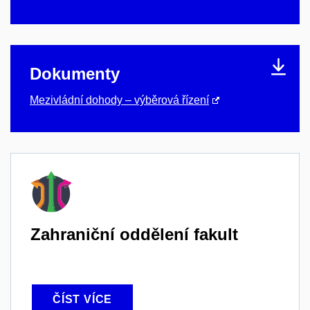
Dokumenty
Mezivládní dohody – výběrová řízení
Zahraniční oddělení fakult
ČÍST VÍCE