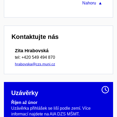
Nahoru ▲
Kontaktujte nás
Zita Hrabovská
tel: +420 549 494 870
hrabovska@czs.muni.cz
Uzávěrky
Říjen až únor
Uzávěrka přihlášek se liší podle zemí. Více
informací najdete na AIA DZS MŠMT.