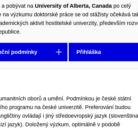
t a pobývat na
University of Alberta, Canada
po celý
ce na výzkumu doktorské práce se od stážisty očekává ta
kademických aktivit hostitelské univerzity, především rozv
epublice.
nční podmínky
Přihláška
umanitních oborů a umění. Podmínkou je české státní
ního programu na české univerzitě. Preferování budou
ngličtiny ovládají i jiný středoevropský jazyk (slovenštin
izí jazyk). Doložený výzkum, optimálně v podobě