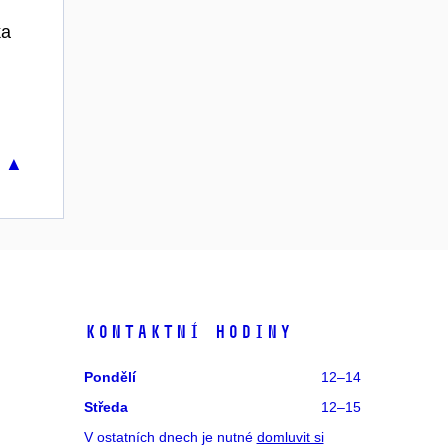
ka
u ▲
Kontaktní hodiny
Pondělí
12–14
Středa
12–15
V ostatních dnech je nutné
domluvit si