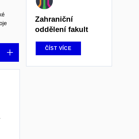
ké
Zahraniční
oje
oddělení fakult
ČÍST VÍCE
a