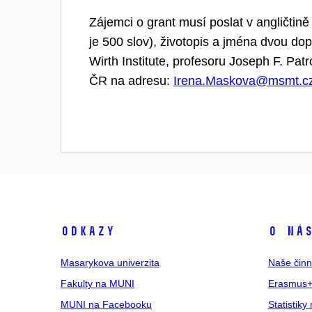
Zájemci o grant musí poslat v angličtin
je 500 slov), životopis a jména dvou dop
Wirth Institute, profesoru Joseph F. Pat
ČR na adresu:
Irena.Maskova@msmt.c
Odkazy
O ná
Masarykova univerzita
Naše činn
Fakulty na MUNI
Erasmus+
MUNI na Facebooku
Statistiky 