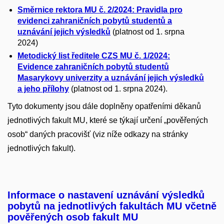
Směrnice rektora MU č. 2/2024: Pravidla pro
evidenci zahraničních pobytů studentů a
uznávání jejich výsledků
(platnost od 1. srpna
2024)
Metodický list ředitele CZS MU č. 1/2024:
Evidence zahraničních pobytů studentů
Masarykovy univerzity a uznávání jejich výsledků
a jeho přílohy
(platnost od 1. srpna 2024).
Tyto dokumenty jsou dále doplněny opatřeními děkanů
jednotlivých fakult MU, které se týkají určení „pověřených
osob“ daných pracovišť (viz níže odkazy na stránky
jednotlivých fakult).
Informace o nastavení uznávání výsledků
pobytů na jednotlivých fakultách MU včetně
pověřených osob fakult MU