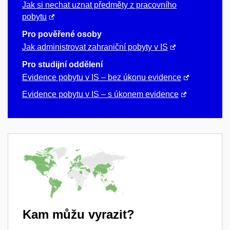
Jak si nechat uznat předměty z pracovního
pobytu
Pro pověřené osoby
Jak administrovat zahraniční pobyty v IS
Pro studijní oddělení
Evidence pobytu v IS – bez úkonu evidence
Evidence pobytu v IS – s úkonem evidence
Kam můžu vyrazit?