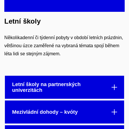
Letní školy
Několikadenní či týdenní pobyty v období letních prázdnin,
většinou úzce zaměřené na vybraná témata spojí během
léta lidi se stejným zájmem.
Letní školy na partnerských
univerzitách
Mezivládní dohody – kvóty