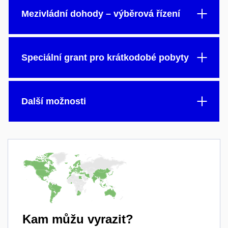
Mezivládní dohody – výběrová řízení
Speciální grant pro krátkodobé pobyty
Další možnosti
Kam můžu vyrazit?