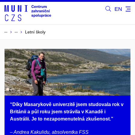
EN
Letní školy
“Díky Masarykově univerzitě jsem studovala rok v
Británii a půl roku jsem strávila v Kanadě i
Austrálii. Je to nezapomenutelná zkušenost.”
– Andrea Kakulidu, absolventka FSS