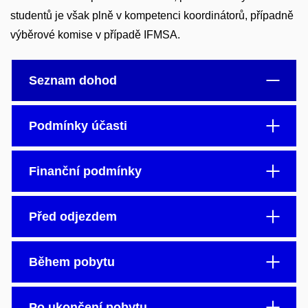
studentů je však plně v kompetenci koordinátorů, případně
výběrové komise v případě IFMSA.
Seznam dohod
Podmínky účasti
Finanční podmínky
Před odjezdem
Během pobytu
Po ukončení pobytu