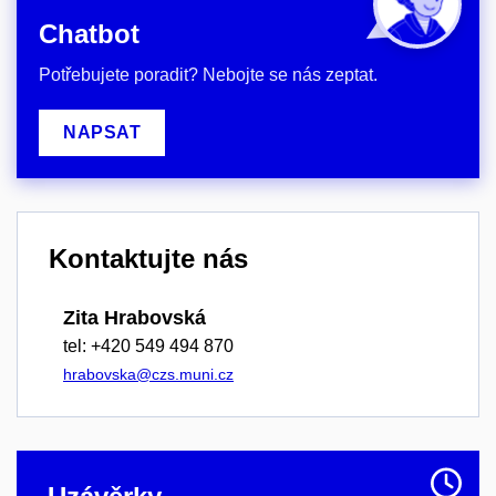
Chatbot
Potřebujete poradit? Nebojte se nás zeptat.
NAPSAT
Kontaktujte nás
Zita Hrabovská
tel: +420 549 494 870
hrabovska@czs.muni.cz