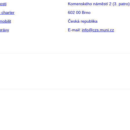
osti
Komenského náměstí 2 (3. patro)
 charter
602 00 Brno
mobilit
Česká republika
právy
E-mail:
info@czs.muni.cz