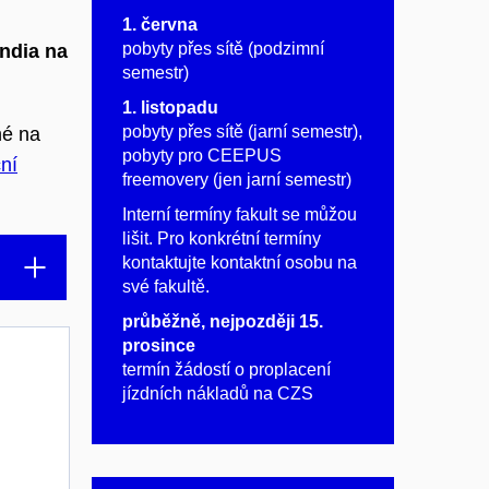
1. června
pobyty přes sítě (podzimní
ndia na
semestr)
1. listopadu
pobyty přes sítě (jarní semestr),
né na
pobyty pro CEEPUS
ní
freemovery (jen jarní semestr)
Interní termíny fakult se můžou
lišit. Pro konkrétní termíny
kontaktujte kontaktní osobu na
své fakultě.
průběžně, nejpozději 15.
prosince
termín žádostí o proplacení
jízdních nákladů na CZS