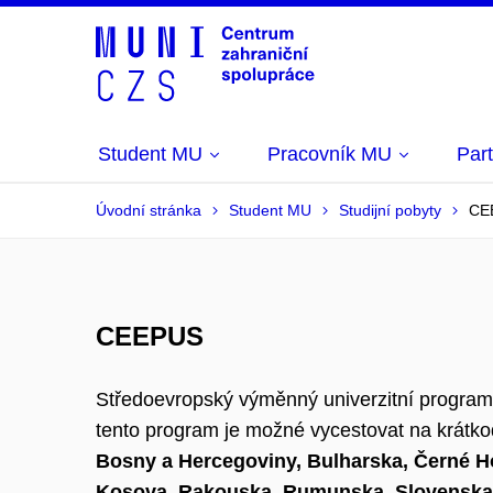
Student MU
Pracovník MU
Part
Úvodní stránka
Student MU
Studijní pobyty
CE
CEEPUS
Středoevropský výměnný univerzitní program
tento program je možné vycestovat na krátkod
Bosny a Hercegoviny, Bulharska, Černé H
Kosova,
Rakouska, Rumunska, Slovenska