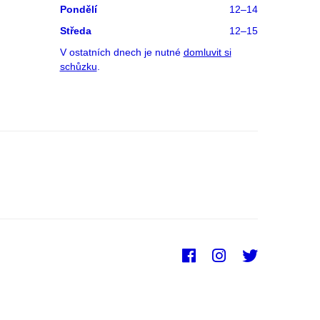
Pondělí
12–14
Středa
12–15
V ostatních dnech je nutné
domluvit si
schůzku
.
Facebook
Instagram
Twitter