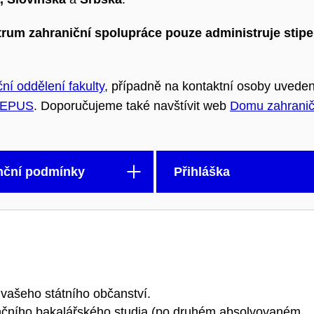
trum zahraniční spolupráce pouze administruje stipe
ní oddělení fakulty
, případně na kontaktní osoby uvede
EPUS
. Doporučujeme také navštívit web
Domu zahranič
nční podmínky
Přihláška
vašeho státního občanství.
enčního bakalářského studia (po druhém absolvovaném