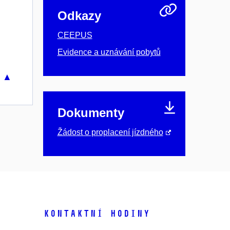
Odkazy
CEEPUS
Evidence a uznávání pobytů
u ▲
Dokumenty
Žádost o proplacení jízdného
Kontaktní hodiny