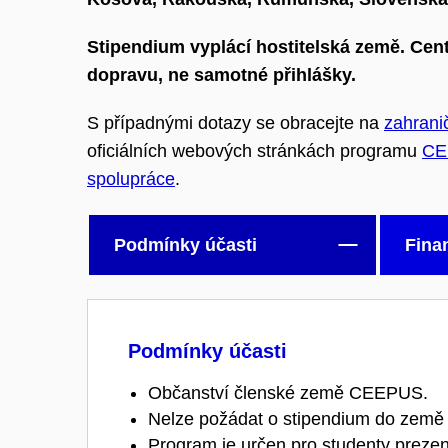
Stipendium vyplácí hostitelská země. Cen
dopravu, ne samotné přihlášky.
S případnými dotazy se obracejte na
zahranič
oficiálních webových stránkách programu
CE
spolupráce
.
Podmínky účasti
Fina
Podmínky účasti
Občanství členské země CEEPUS.
Nelze požádat o stipendium do země 
Program je určen pro studenty prez