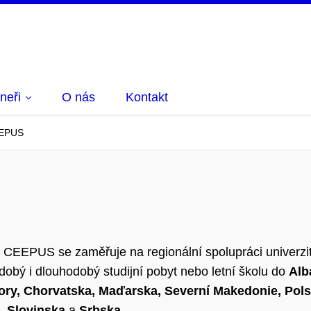
neři
O nás
Kontakt
EPUS
 CEEPUS se zaměřuje na regionální spolupráci univerzit
obý i dlouhodobý studijní pobyt nebo letní školu do
Alb
ory, Chorvatska, Maďarska, Severní Makedonie, Pols
, Slovinska
a
Srbska
.