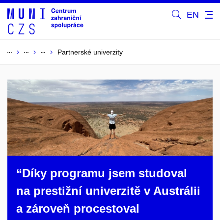
EN
Partnerské univerzity
“Díky programu jsem studoval
na prestižní univerzitě v Austrálii
a zároveň procestoval