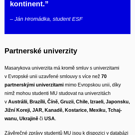
kontinent.”
– Ján Hromádka, student ESF
Partnerské univerzity
Masarykova univerzita má kromě smluv s univerzitami
v Evropské unii uzavřené smlouvy s více než
70
partnerskými univerzitami
mimo Evropskou unii, díky
nimž mohou studenti MU studovat na univerzitách
v
Austrálii, Brazílii, Číně, Gruzii, Chile, Izraeli, Japonsku,
Jižní Koreji, JAR, Kanadě, Kostarice, Mexiku, Tchaj-
wanu, Ukrajině
či
USA
.
Závěrečné zprávy studentů MU jsou k dispozici v databázi