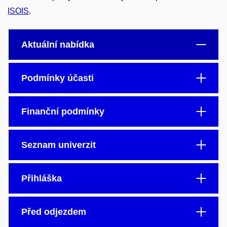
ISOIS
.
Aktuální nabídka
Podmínky účasti
Finanční podmínky
Seznam univerzit
Přihláška
Před odjezdem